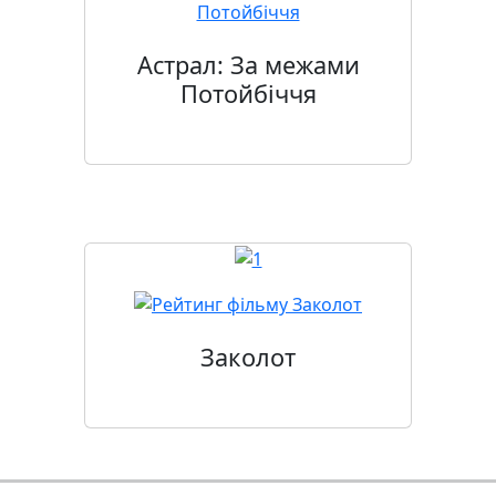
Астрал: За межами
Потойбіччя
Заколот