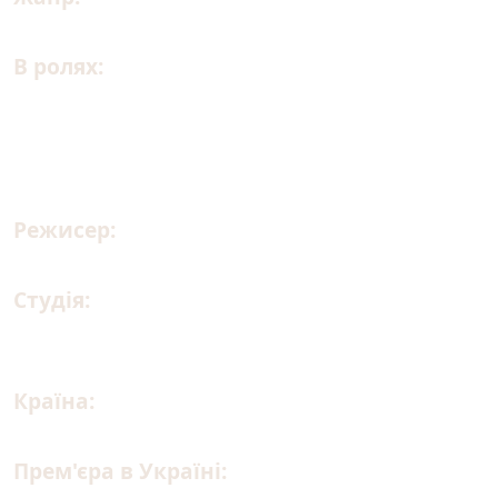
В ролях:
Сем Роквелл, Марк Мерон, Крейґ
Робінсон, Нора Люм, Ентоні Рамос, Зазі Бітц,
Річард Айоаде, Ліллі Сінґг, Алекс Борштейн,
Марія Бакалова,
Режисер:
П'єр Періфел, Санс Джей Пі
Студія:
DreamWorks Animation, Universal
Pictures
Країна:
США
Прем'єра в Україні:
31.07.2025