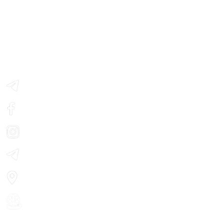
Контактна інформація:
м. Черкаси, вул. Смілянська, 21
Телефон: (0472) 33-65-11
Telegram - з розкладом сеансів
Facebook
Instagram
Telegram - новини кіно
Мапа
особистий кабінет