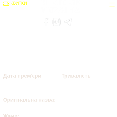
КВИТКИ
Поганці 2
Дата прем'єри
Тривалість
31.07.2025
104 хв.
Оригінальна назва:
The Bad Guys 2
Жанр:
анімація, комедія, пригоди, сімейний