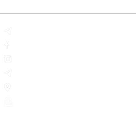
Telegram - з розкладом сеансів
Facebook
Instagram
Telegram - новини кіно
Мапа
особистий кабінет