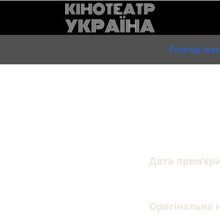
Розклад сеан
Випроб
Дата прем'єр
08.01.2026
Оригінальна 
Випробувальни