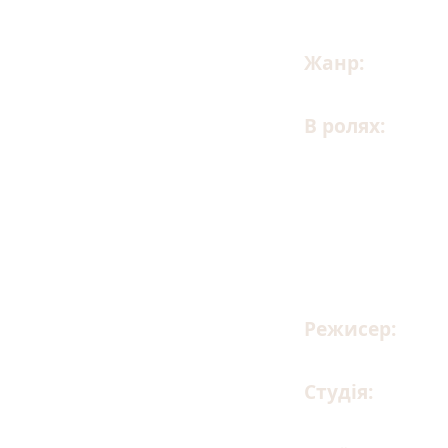
Жанр:
комедія
В ролях:
Катер
Кирило Параста
Довженко, Оле
Ісаєнко, Маріч
Малкова, Іван
Вітовська, Дми
Режисер:
Ірин
Студія:
1+1 me