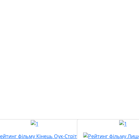
колегою, який бачить
акше. Їхнє професійне
оступово переростає у
сподівані зближення й
ажко відрізнити робочі
собистих почуттів.
Скоро у прокаті