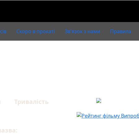
сів
Скоро в прокаті
Зв'язок з нами
Правила
увальний термін
и
Тривалість
90 хв.
назва:
й термін