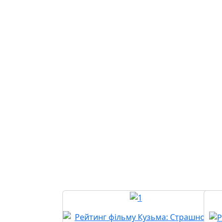
принциповим 
світ зовсім ін
суперництво п
конфлікти, не
ситуації, де в
завдання від о