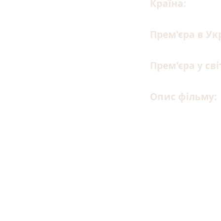
Країна:
Україн
Прем'єра в Ук
Прем'єра у сві
Опис фільму:
Головна герої
донька бізне
безтурботног
батька вон
випробувал
рекламній 
протягом мі
посаду з Ро