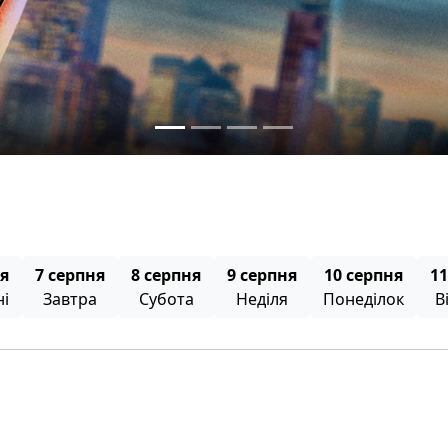
Розклад сеансів
ня
7 серпня
8 серпня
9 серпня
10 серпня
11
ні
Завтра
Субота
Неділя
Понеділок
В
Сеанси
6 серпня