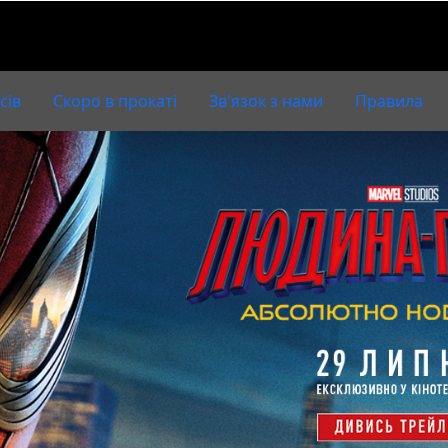
сів
Скоро в прокаті
Зв'язок з нами
Правила