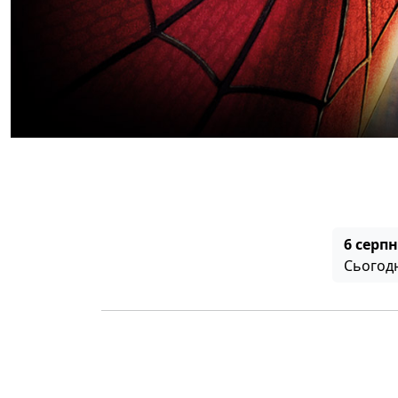
6 серп
Сьогод