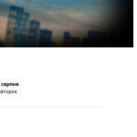
 серпня
івторок