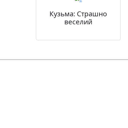
Кузьма: Страшно
веселий
Контактна інфо
м. Черкаси, вул. Смілянс
Телефон: (0472) 33-65-11